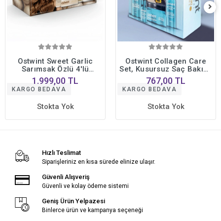
Ostwint Sweet Garlic
Ostwint Collagen Care
Sarımsak Özlü 4'lü
Set, Kusursuz Saç Bakımı
Profesyonel Saç Bakım
İçin 4lü Set Şampuan Saç
1.999,00 TL
767,00 TL
Seti • Yoğun Onarıcı
Kremi Saç Serumu Saç
KARGO BEDAVA
KARGO BEDAVA
Bakım Formülü
Maskesi
Stokta Yok
Stokta Yok
Hızlı Teslimat
Siparişleriniz en kısa sürede elinize ulaşır.
Güvenli Alışveriş
Güvenli ve kolay ödeme sistemi
Geniş Ürün Yelpazesi
Binlerce ürün ve kampanya seçeneği