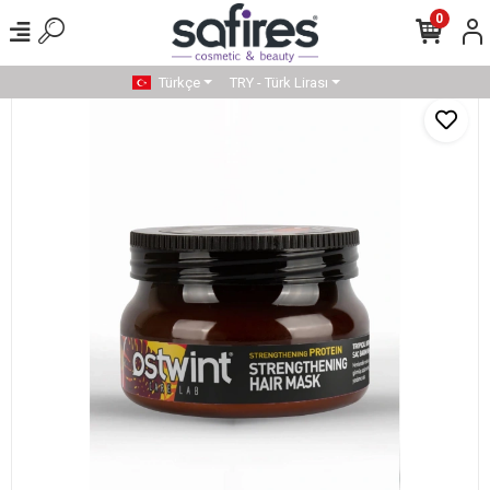
0
Türkçe
TRY - Türk Lirası