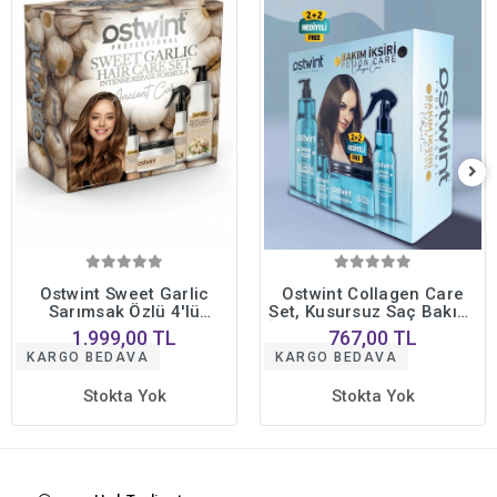
Ostwint Sweet Garlic
Ostwint Collagen Care
Sarımsak Özlü 4'lü
Set, Kusursuz Saç Bakımı
Profesyonel Saç Bakım
İçin 4lü Set Şampuan Saç
1.999,00 TL
767,00 TL
Seti • Yoğun Onarıcı
Kremi Saç Serumu Saç
KARGO BEDAVA
KARGO BEDAVA
Bakım Formülü
Maskesi
Stokta Yok
Stokta Yok