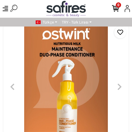
0
Türkçe
TRY - Türk Lirası