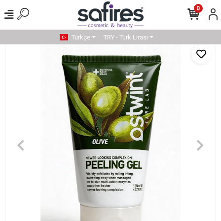
0
Türkçe
TRY - Türk Lirası