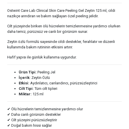
Ostwint Care Lab Clinical Skin Care Peeling Gel Zeytin 125 ml, cildi
nazikçe arındıran ve bakım sağlayan özel peeling jelidir.
Cilt yüzeyinde biriken ölü hücrelerin temizlenmesine yardımcı olurken
daha temiz, pürüzsüz ve canlı bir görünüm sunar.
Zeytin özlü formülü sayesinde cildi destekler, ferahlatır ve düzenli
kullanımda bakım rutininin etkisini artırır.
Hafif yapısı ile günlük kullanıma uygundur.
Ürün Tipi:
Peeling Jel
İçerik:
Zeytin Özlü
Etkisi:
Aydınlatıcı, canlandırıcı, pürüzsüzleştirici
Cilt Tipi:
Tüm cilt tipleri
Miktar:
125 ml
✔ Ölü hücrelerin temizlenmesine yardımcı olur
✔ Daha canlı görünüm destekler
✔ Cilt yüzeyini pürüzsüzleştirir
✔ Doğal bakım hissi sağlar