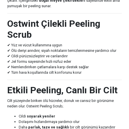
çıkarır. İçeriğindeki
doğal meyve çekirdekleri
sayesinde etkili ama
yumuşak bir peeling sunar.
Ostwint Çilekli Peeling
Scrub
✔ Yüz ve vücut kullanımına uygun
✔ Ölü deriyi arındırır, siyah noktaların temizlenmesine yardımcı olur
✔ Cildi pürüzsüzleştirir ve canlandırır
✔ Jel formu sayesinde hızlı nüfuz eder
✔ Nemlendirirken çatlamalara karşı destek sağlar
✔ Tüm hava koşullarında cilt konforunu korur
Etkili Peeling, Canlı Bir Cilt
Cilt yüzeyinde biriken ölü hücreler, donuk ve cansız bir görünüme
neden olur. Ostwint Peeling Scrub;
Cildi
soyarak yeniler
Dolaşımı hızlandırmaya yardımcı olur
Daha
parlak, taze ve sağlıklı
bir cilt görünümü kazandırır