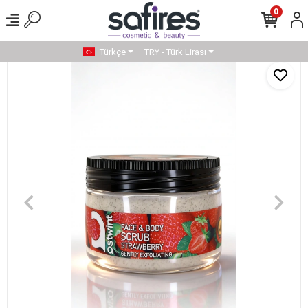
0
Türkçe
TRY - Türk Lirası