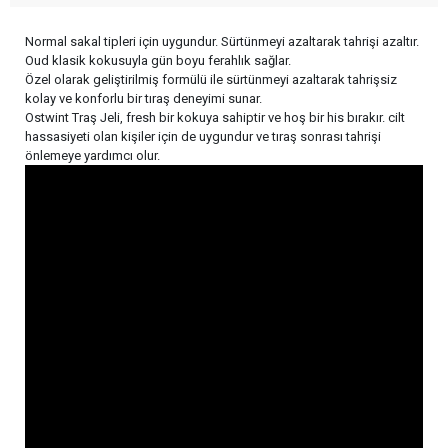
Normal sakal tipleri için uygundur. Sürtünmeyi azaltarak tahrişi azaltır.
Oud klasik kokusuyla gün boyu ferahlık sağlar.
Özel olarak geliştirilmiş formülü ile sürtünmeyi azaltarak tahrişsiz
kolay ve konforlu bir tıraş deneyimi sunar.
Ostwint Traş Jeli, fresh bir kokuya sahiptir ve hoş bir his bırakır. cilt
hassasiyeti olan kişiler için de uygundur ve tıraş sonrası tahrişi
önlemeye yardımcı olur.