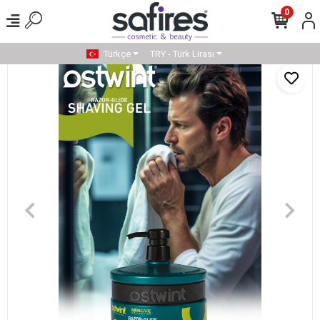
0
Türkçe
TRY - Türk Lirası