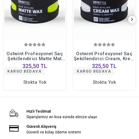
Ostwint Profesyonel Saç
Ostwint Profesyonel Saç
Şekillendirici Matte Mat
Şekillendirici Cream, Krem
Wax Doğal, Güçlü Tutuş
Wax Doğal Güçlü Tutuş
325,50 TL
325,50 TL
Uzun Süreli Etki No10
Uzun Süreli Etki No09
KARGO BEDAVA
KARGO BEDAVA
150ml
150ml
Stokta Yok
Stokta Yok
Hızlı Teslimat
Siparişleriniz en kısa sürede elinize ulaşır.
Güvenli Alışveriş
Güvenli ve kolay ödeme sistemi