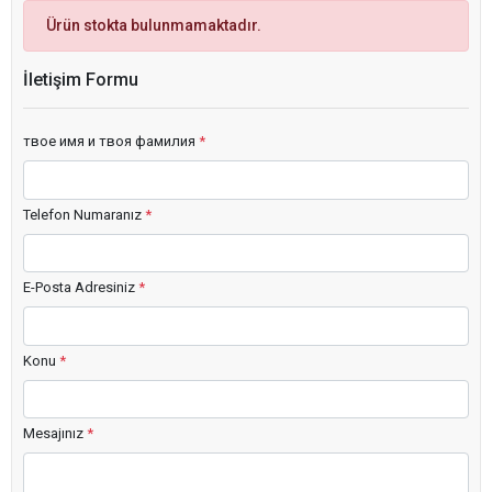
Ürün stokta bulunmamaktadır.
İletişim Formu
твое имя и твоя фамилия
*
Telefon Numaranız
*
E-Posta Adresiniz
*
Konu
*
Mesajınız
*