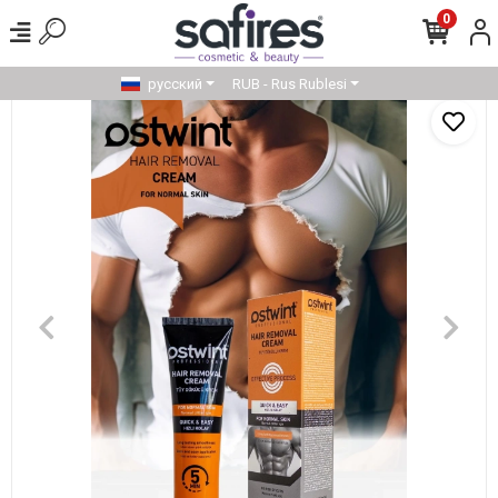
0
русский
RUB - Rus Rublesi