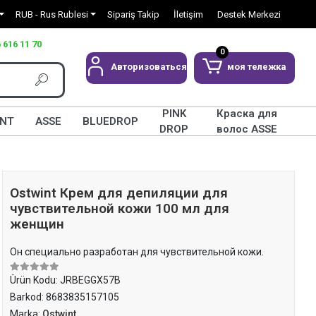
RUB - Rus Rublesi
Sipariş Takip
İletişim
Destek Merkezi
 616 11 70
0
Авторизоваться
моя тележка
PINK
Краска для
INT
ASSE
BLUEDROP
DROP
волос ASSE
Ostwint Крем для депиляции для
чувствительной кожи 100 мл для
женщин
Он специально разработан для чувствительной кожи.
Ürün Kodu:
JRBEGGX57B
Barkod:
8683835157105
Marka:
Ostwint