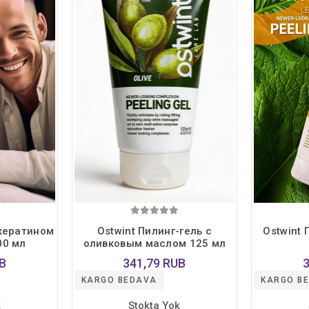
 кератином
Ostwint Пилинг-гель с
Ostwint 
00 мл
оливковым маслом 125 мл
B
341,79 RUB
KARGO BEDAVA
KARGO B
k
Stokta Yok