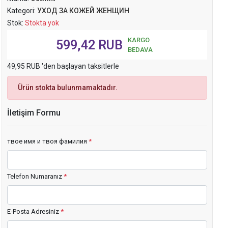
Kategori:
УХОД ЗА КОЖЕЙ ЖЕНЩИН
Stok:
Stokta yok
KARGO
599,42 RUB
BEDAVA
49,95 RUB 'den başlayan taksitlerle
Ürün stokta bulunmamaktadır.
İletişim Formu
твое имя и твоя фамилия
*
Telefon Numaranız
*
E-Posta Adresiniz
*