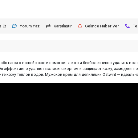
e Et
Yorum Yaz
Karşılaştır
Gelince Haber Ver
Te
заботится о вашей коже и помогает легко и безболезненно удалить вол
 Он эффективно удаляет волосы с корнем и защищает кожу, замедляя п
ойте кожу теплой водой. Мужской крем для депиляции Ostwint — идеаль