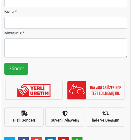
Konu
*
Mesajınız
*
Gönder
Hızlı Gönderi
Güvenli Alışveriş
İade ve Değişim