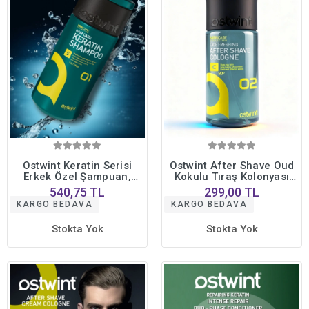
Ostwint Keratin Serisi
Ostwint After Shave Oud
Erkek Özel Şampuan,
Kokulu Tıraş Kolonyası
Keratin Etkili, Güçlendirici,
No:2 400ml - Erkek
540,75 TL
299,00 TL
Onarıcı, Yenileyici, 1000
Bakımında Etkili ve Kalıcı
KARGO BEDAVA
KARGO BEDAVA
ml
Koku
Stokta Yok
Stokta Yok