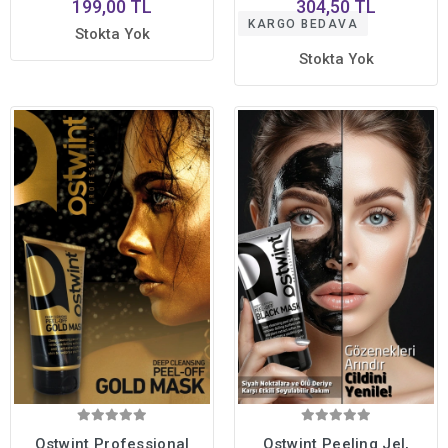
199,00 TL
304,50 TL
Canlandırıcı,
Nemlendirici, Cilt
KARGO BEDAVA
Pürüzsüzleştirici
Bariyerini Onarıcı 200ml
Stokta Yok
Stokta Yok
Ostwint Professional
Ostwint Peeling Jel,