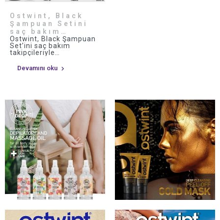
Ostwint, Black
Şampuan Setini
saç bakım
Ostwint, Black Şampuan
takipçileriyle
Set’ini saç bakım
buluşturuyor!
takipçileriyle
buluşturuyor!
Devamını oku