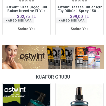
Ostwint Kiraz Çiçeği Cilt
Ostwint Hassas Ciltler için
Bakım Kremi ve El Yüz
Tüy Dökücü Sprey 150 ml
Vücut Losyonu Set
Kadın
302,75 TL
399,00 TL
KARGO BEDAVA
KARGO BEDAVA
Stokta Yok
Stokta Yok
KUAFÖR GRUBU