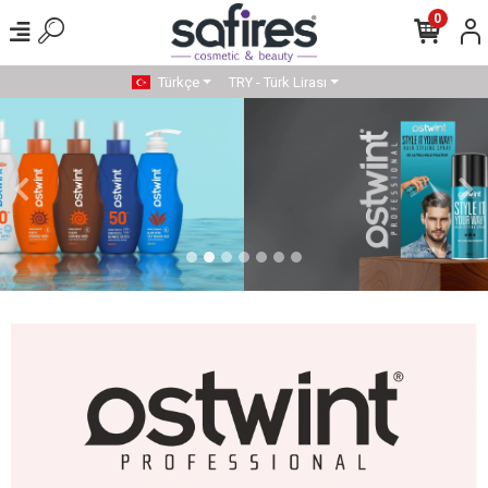
0
Türkçe
TRY - Türk Lirası