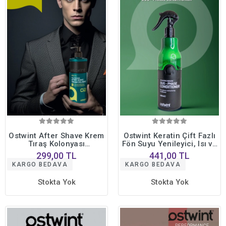
Ostwint After Shave Krem
Ostwint Keratin Çift Fazlı
Tıraş Kolonyası
Fön Suyu Yenileyici, Isı ve
Nemlendirici, Ferahlatıcı
Renk Koruyucu, Parlaklık
299,00 TL
441,00 TL
Tıraş Sonrası Rahatlama
Veren Saç Bakım Spreyi
KARGO BEDAVA
KARGO BEDAVA
No02 Oud 400 ml
400ml
Stokta Yok
Stokta Yok