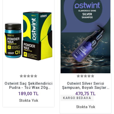
Ostwint Saç Şekillendirici
Ostwint Silver Serisi
Pudra - Toz Wax 20g
Şampuan, Boyalı Saçlara
Güçlü Tutuculuk, Mat
Özel, Güçlendirici,
189,00 TL
470,75 TL
Bitiriş, Hacim ve Doku,
Onarıcı, Yenileyici,
KARGO BEDAVA
Yeşil
1000ml.
Stokta Yok
Stokta Yok