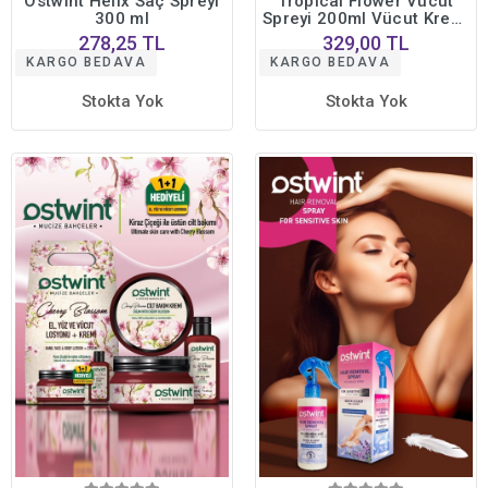
Ostwint Helix Saç Spreyi
Tropical Flower Vücut
300 ml
Spreyi 200ml Vücut Kremi
50ml Ferahlatıcı Deniz
278,25 TL
329,00 TL
Esintisi Çiçeksi Parfüm
KARGO BEDAVA
KARGO BEDAVA
Kokusu
Stokta Yok
Stokta Yok