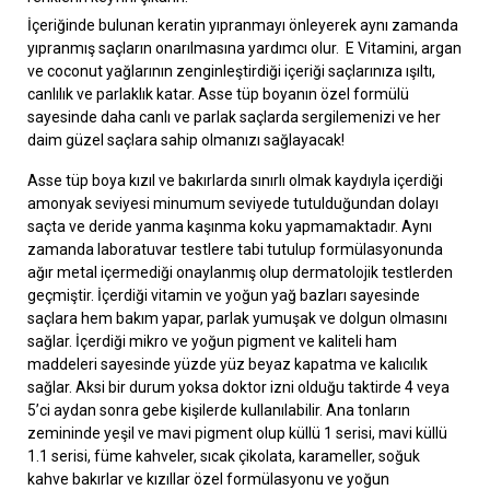
İçeriğinde bulunan keratin yıpranmayı önleyerek aynı zamanda
yıpranmış saçların onarılmasına yardımcı olur. E Vitamini, argan
ve coconut yağlarının zenginleştirdiği içeriği saçlarınıza ışıltı,
canlılık ve parlaklık katar. Asse tüp boyanın özel formülü
sayesinde daha canlı ve parlak saçlarda sergilemenizi ve her
daim güzel saçlara sahip olmanızı sağlayacak!
Asse tüp boya kızıl ve bakırlarda sınırlı olmak kaydıyla içerdiği
amonyak seviyesi minumum seviyede tutulduğundan dolayı
saçta ve deride yanma kaşınma koku yapmamaktadır. Aynı
zamanda laboratuvar testlere tabi tutulup formülasyonunda
ağır metal içermediği onaylanmış olup dermatolojik testlerden
geçmiştir. İçerdiği vitamin ve yoğun yağ bazları sayesinde
saçlara hem bakım yapar, parlak yumuşak ve dolgun olmasını
sağlar. İçerdiği mikro ve yoğun pigment ve kaliteli ham
maddeleri sayesinde yüzde yüz beyaz kapatma ve kalıcılık
sağlar. Aksi bir durum yoksa doktor izni olduğu taktirde 4 veya
5’ci aydan sonra gebe kişilerde kullanılabilir. Ana tonların
zemininde yeşil ve mavi pigment olup küllü 1 serisi, mavi küllü
1.1 serisi, füme kahveler, sıcak çikolata, karameller, soğuk
kahve bakırlar ve kızıllar özel formülasyonu ve yoğun