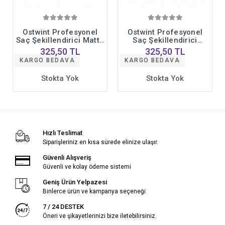
Ostwint Profesyonel
Ostwint Profesyonel
Saç Şekillendirici Matte
Saç Şekillendirici
Mat Wax Doğal, Güçlü
Cream, Krem Wax Doğal
325,50 TL
325,50 TL
Tutuş Uzun Süreli Etki
Güçlü Tutuş Uzun Süreli
KARGO BEDAVA
KARGO BEDAVA
No10 150ml
Etki No09 150ml
Stokta Yok
Stokta Yok
Hızlı Teslimat
Siparişleriniz en kısa sürede elinize ulaşır.
Güvenli Alışveriş
Güvenli ve kolay ödeme sistemi
Geniş Ürün Yelpazesi
Binlerce ürün ve kampanya seçeneği
7 / 24 DESTEK
Öneri ve şikayetlerinizi bize iletebilirsiniz.