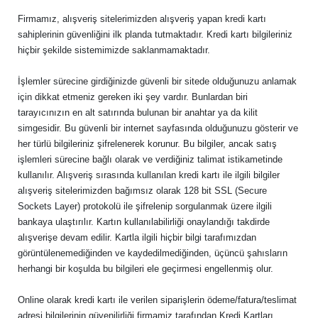
Firmamız, alışveriş sitelerimizden alışveriş yapan kredi kartı
sahiplerinin güvenliğini ilk planda tutmaktadır. Kredi kartı bilgileriniz
hiçbir şekilde sistemimizde saklanmamaktadır.
İşlemler sürecine girdiğinizde güvenli bir sitede olduğunuzu anlamak
için dikkat etmeniz gereken iki şey vardır. Bunlardan biri
tarayıcınızın en alt satırında bulunan bir anahtar ya da kilit
simgesidir. Bu güvenli bir internet sayfasında olduğunuzu gösterir ve
her türlü bilgileriniz şifrelenerek korunur. Bu bilgiler, ancak satış
işlemleri sürecine bağlı olarak ve verdiğiniz talimat istikametinde
kullanılır. Alışveriş sırasında kullanılan kredi kartı ile ilgili bilgiler
alışveriş sitelerimizden bağımsız olarak 128 bit SSL (Secure
Sockets Layer) protokolü ile şifrelenip sorgulanmak üzere ilgili
bankaya ulaştırılır. Kartın kullanılabilirliği onaylandığı takdirde
alışverişe devam edilir. Kartla ilgili hiçbir bilgi tarafımızdan
görüntülenemediğinden ve kaydedilmediğinden, üçüncü şahısların
herhangi bir koşulda bu bilgileri ele geçirmesi engellenmiş olur.
Online olarak kredi kartı ile verilen siparişlerin ödeme/fatura/teslimat
adresi bilgilerinin güvenilirliği firmamiz tarafından Kredi Kartları