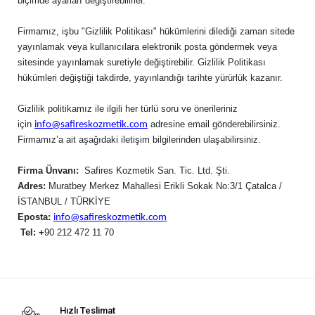
biçimde ayarları değiştirebilirler.
Firmamız, işbu "Gizlilik Politikası" hükümlerini dilediği zaman sitede
yayınlamak veya kullanıcılara elektronik posta göndermek veya
sitesinde yayınlamak suretiyle değiştirebilir. Gizlilik Politikası
hükümleri değiştiği takdirde, yayınlandığı tarihte yürürlük kazanır.
Gizlilik politikamız ile ilgili her türlü soru ve önerileriniz
için
adresine email gönderebilirsiniz.
info@safireskozmetik.com
Firmamız’a ait aşağıdaki iletişim bilgilerinden ulaşabilirsiniz.
Firma Ünvanı:
Safires Kozmetik San. Tic. Ltd. Şti.
Adres:
Muratbey Merkez Mahallesi Erikli Sokak No:3/1 Çatalca /
İSTANBUL / TÜRKİYE
Eposta:
info@safireskozmetik.com
Tel: +
90 212 472 11 70
Hızlı Teslimat