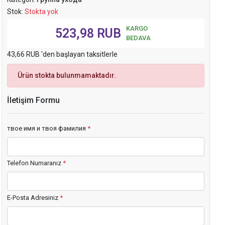
Stok:
Stokta yok
KARGO
523,98 RUB
BEDAVA
43,66 RUB 'den başlayan taksitlerle
Ürün stokta bulunmamaktadır.
İletişim Formu
твое имя и твоя фамилия
*
Telefon Numaranız
*
E-Posta Adresiniz
*