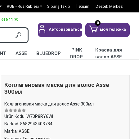
RUB - Rus Rublesi
Sipariş Takip
İletişim
Destek Merkezi
 616 11 70
0
Авторизоваться
моя тележка
PINK
Краска для
INT
ASSE
BLUEDROP
DROP
волос ASSE
Коллагеновая маска для волос Asse
300мл
Коллагеновая маска для волос Asse 300мл
Ürün Kodu:
W70P8RY6WI
Barkod:
8682943403784
Marka:
ASSE
Kategori:
Группа ухода