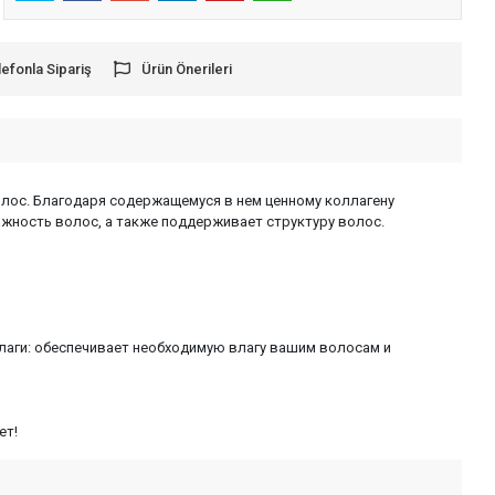
lefonla Sipariş
Ürün Önerileri
олос. Благодаря содержащемуся в нем ценному коллагену
ажность волос, а также поддерживает структуру волос.
влаги: обеспечивает необходимую влагу вашим волосам и
ет!