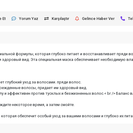
e Et
Yorum Yaz
Karşılaştır
Gelince Haber Ver
Te
ециальной формулы, которая глубоко питает и восстанавливает пряди в
 и здоровый вид. Эта специальная маска обеспечивает необходимую вл
т глубокий уход за волосами. пряди волос.
режденные волосы, придает им здоровый вид.
лу и эффективен против тусклых и безжизненных волос.< br /> Баланс 
дите некоторое время, а затем смойте.
, которая обеспечит особый уход за вашими волосами и глубоко их пита