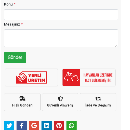
Konu
*
Mesajınız
*
Gönder
Hızlı Gönderi
Güvenli Alışveriş
İade ve Değişim