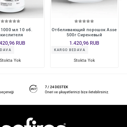
 1000 мл 10 об.
Отбеливающий порошок Asse
окислителя
500г Сиреневый
.420,96 RUB
1.420,96 RUB
EDAVA
KARGO BEDAVA
Stokta Yok
Stokta Yok
7 / 24 DESTEK
 seçeneği
Öneri ve şikayetlerinizi bize iletebilirsiniz.