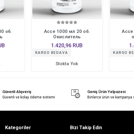
0 об.
Ассе 1000 мл 20 об.
Ассе
ь
Окислитель
UB
1.420,96 RUB
1
KARGO BEDAVA
KARGO B
k
Stokta Yok
Güvenli Alışveriş
Geniş Ürün Yelpazesi
Güvenli ve kolay ödeme sistemi
Binlerce ürün ve kampanya
Kategoriler
Bizi Takip Edin