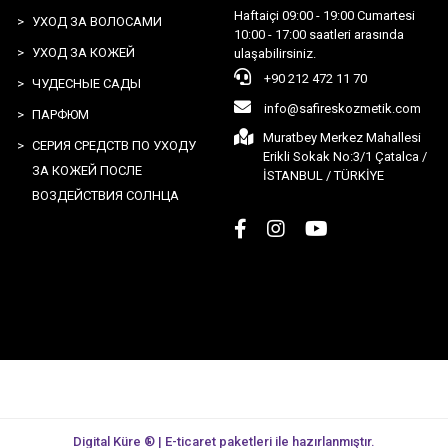
Haftaiçi 09:00 - 19:00 Cumartesi
УХОД ЗА ВОЛОСАМИ
10:00 - 17:00 saatleri arasında
УХОД ЗА КОЖЕЙ
ulaşabilirsiniz.
+90 212 472 11 70
ЧУДЕСНЫЕ САДЫ
info@safireskozmetik.com
ПАРФЮМ
Muratbey Merkez Mahallesi
СЕРИЯ СРЕДСТВ ПО УХОДУ
Erikli Sokak No:3/1 Çatalca /
ЗА КОЖЕЙ ПОСЛЕ
İSTANBUL / TÜRKİYE
ВОЗДЕЙСТВИЯ СОЛНЦА
Digital Küre ® | E-ticaret paketleri ile hazırlanmıştır.