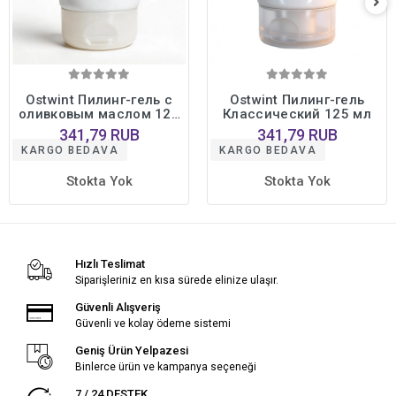
Ostwint Пилинг-гель с
Ostwint Пилинг-гель
оливковым маслом 125
Классический 125 мл
мл
341,79 RUB
341,79 RUB
KARGO BEDAVA
KARGO BEDAVA
Stokta Yok
Stokta Yok
Hızlı Teslimat
Siparişleriniz en kısa sürede elinize ulaşır.
Güvenli Alışveriş
Güvenli ve kolay ödeme sistemi
Geniş Ürün Yelpazesi
Binlerce ürün ve kampanya seçeneği
7 / 24 DESTEK