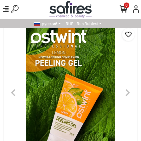
0
русский
RUB - Rus Rublesi