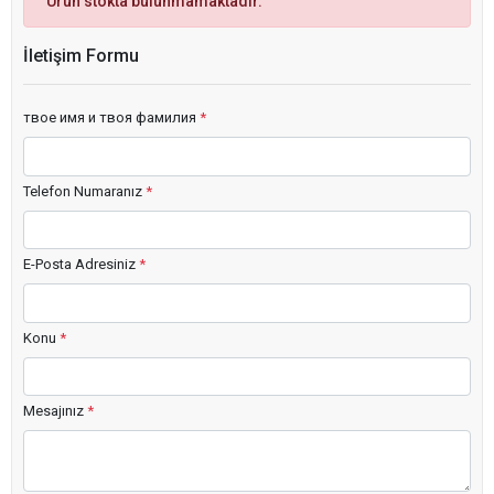
Ürün stokta bulunmamaktadır.
İletişim Formu
твое имя и твоя фамилия
*
Telefon Numaranız
*
E-Posta Adresiniz
*
Konu
*
Mesajınız
*