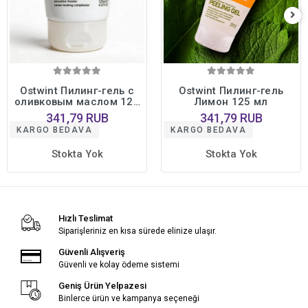
Ostwint Пилинг-гель с
Ostwint Пилинг-гель
оливковым маслом 125
Лимон 125 мл
мл
341,79 RUB
341,79 RUB
KARGO BEDAVA
KARGO BEDAVA
Stokta Yok
Stokta Yok
Hızlı Teslimat
Siparişleriniz en kısa sürede elinize ulaşır.
Güvenli Alışveriş
Güvenli ve kolay ödeme sistemi
Geniş Ürün Yelpazesi
Binlerce ürün ve kampanya seçeneği