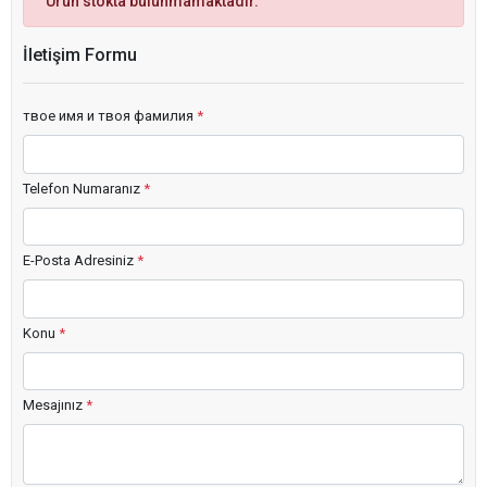
Ürün stokta bulunmamaktadır.
İletişim Formu
твое имя и твоя фамилия
*
Telefon Numaranız
*
E-Posta Adresiniz
*
Konu
*
Mesajınız
*