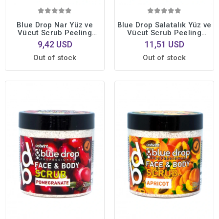
Blue Drop Nar Yüz ve
Blue Drop Salatalık Yüz ve
Vücut Scrub Peeling
Vücut Scrub Peeling
480ml Toksinlerden
500ml Toksinlerden
9,42 USD
11,51 USD
Arınmış Cilt Hücre
Arınmış Cilt Hücre
Yenileyici
Yenileyici
Out of stock
Out of stock