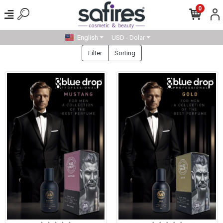
0
English
USD - Dolar
Filter
Sorting