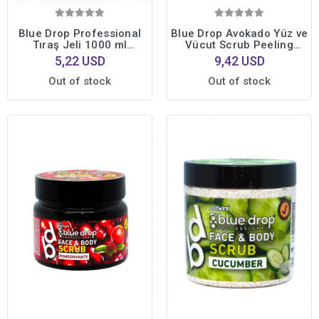
Blue Drop Professional
Blue Drop Avokado Yüz ve
Tıraş Jeli 1000 ml
Vücut Scrub Peeling
Moisturizing & Enhanced
480ml Toksinlerden
5,22 USD
9,42 USD
Glide - Nemlendirici Etki &
Arınmış Cilt Hücre
Kolay Kayganlık
Yenileyici
Out of stock
Out of stock