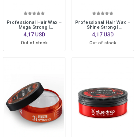
Professional Hair Wax –
Professional Hair Wax –
Mega Strong |
Shine Strong |
Profesyonel Şekillendirme
Profesyonel Şekillendirme
4,17 USD
4,17 USD
| Gün Boyu Kalıcı Etki 175
| Gün Boyu Kalıcı Etki 175
ml.
ml.
Out of stock
Out of stock