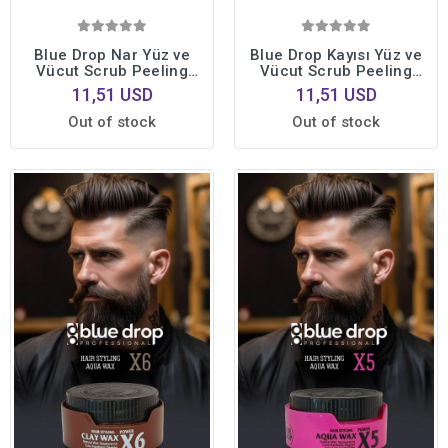
Blue Drop Nar Yüz ve
Blue Drop Kayısı Yüz ve
Vücut Scrub Peeling
Vücut Scrub Peeling
500ml Toksinlerden
500ml Toksinlerden
11,51 USD
11,51 USD
Arınmış Cilt Hücre
Arınmış Cilt Hücre
Yenileyici
Yenileyici
Out of stock
Out of stock