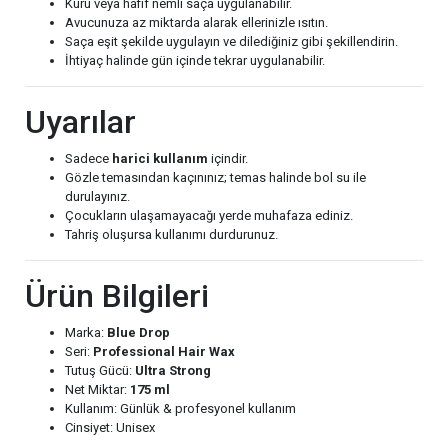
Kuru veya hafif nemli saça uygulanabilir.
Avucunuza az miktarda alarak ellerinizle ısıtın.
Saça eşit şekilde uygulayın ve dilediğiniz gibi şekillendirin.
İhtiyaç halinde gün içinde tekrar uygulanabilir.
Uyarılar
Sadece
harici kullanım
içindir.
Gözle temasından kaçınınız; temas halinde bol su ile
durulayınız.
Çocukların ulaşamayacağı yerde muhafaza ediniz.
Tahriş oluşursa kullanımı durdurunuz.
Ürün Bilgileri
Marka:
Blue Drop
Seri:
Professional Hair Wax
Tutuş Gücü:
Ultra Strong
Net Miktar:
175 ml
Kullanım: Günlük & profesyonel kullanım
Cinsiyet: Unisex