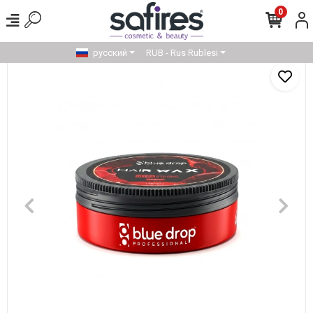
0
русский
RUB - Rus Rublesi