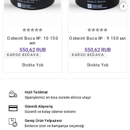
Ostwint Воск №: 10 150
Ostwint Воск № : 9 150 мл
мл
550,62 RUB
550,62 RUB
KARGO BEDAVA
KARGO BEDAVA
Stokta Yok
Stokta Yok
Hızlı Teslimat
Siparişleriniz en kısa sürede elinize ulaşır.
Güvenli Alışveriş
Güvenli ve kolay ödeme sistemi
Geniş Ürün Yelpazesi
Binlerce ürün ve kampanya seçeneği