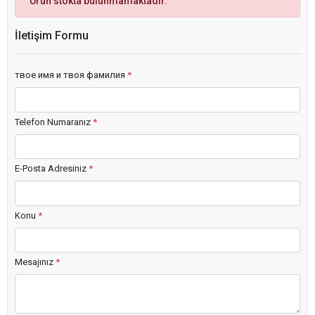
Ürün stokta bulunmamaktadır.
İletişim Formu
твое имя и твоя фамилия
*
Telefon Numaranız
*
E-Posta Adresiniz
*
Konu
*
Mesajınız
*